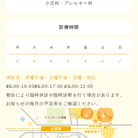
小児科・アレルギー科
診療時間
月
火
水
木
金
土
日
●
●
●
▲
●
▲
／
休診日：木曜午後・土曜午後・日曜・祝日
09:00-16:00
●
…
09:00-17:00
●
…
▲
09:00-12:00
…
都合により臨時休診や臨時診察を行う場合があります。
お知らせの毎月の予定表をご確認ください。