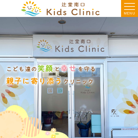
MENU
笑顔
幸せ
こども達の
と
を守る
親子に寄り添う
クリニック