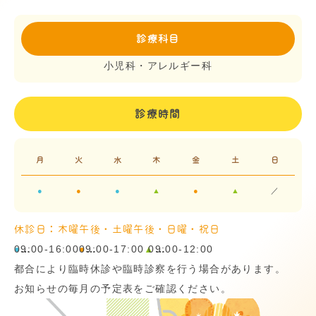
診療科目
小児科・アレルギー科
診療時間
月
火
水
木
金
土
日
●
●
●
▲
●
▲
／
休診日：木曜午後・土曜午後・日曜・祝日
09:00-16:00
●
…
09:00-17:00
●
…
▲
09:00-12:00
…
都合により臨時休診や臨時診察を行う場合があります。
お知らせの毎月の予定表をご確認ください。