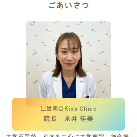
ごあいさつ
辻堂南口Kids Clinic
院長 永井 佳美
大学卒業後、都内を中心に大学病院、総合病