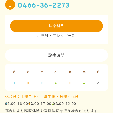
0466-36-2273
診療科目
小児科・アレルギー科
診療時間
月
火
水
木
金
土
日
●
●
●
▲
●
▲
／
休診日：木曜午後・土曜午後・日曜・祝日
09:00-16:00
●
…
09:00-17:00
●
…
▲
09:00-12:00
…
都合により臨時休診や臨時診察を行う場合があります。