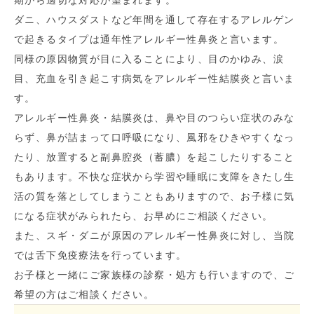
期から適切な対応が望まれます。
ダニ、ハウスダストなど年間を通して存在するアレルゲン
で起きるタイプは通年性アレルギー性鼻炎と言います。
同様の原因物質が目に入ることにより、目のかゆみ、涙
目、充血を引き起こす病気をアレルギー性結膜炎と言いま
す。
アレルギー性鼻炎・結膜炎は、鼻や目のつらい症状のみな
らず、鼻が詰まって口呼吸になり、風邪をひきやすくなっ
たり、放置すると副鼻腔炎（蓄膿）を起こしたりすること
もあります。不快な症状から学習や睡眠に支障をきたし生
活の質を落としてしまうこともありますので、お子様に気
になる症状がみられたら、お早めにご相談ください。
また、スギ・ダニが原因のアレルギー性鼻炎に対し、当院
では舌下免疫療法を行っています。
お子様と一緒にご家族様の診察・処方も行いますので、ご
希望の方はご相談ください。