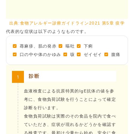
出典:食物アレルギー診療ガイドライン2021 第5章 疫学
代表的な症状は以下のようなものです。
蕁麻疹、肌の発赤
嘔吐
下痢
口の中や体のかゆみ
咳
ゼイゼイ
腹痛
1
診断
血液検査による抗原特異的IgE抗体の値を参
考に、食物負荷試験を行うことによって確定
診断を行います。
食物負荷試験は実際のその食品を院内で食べ
ていただき、症状が現れるかどうかを確認す
る検査です。最初は少量から始め、安全に食