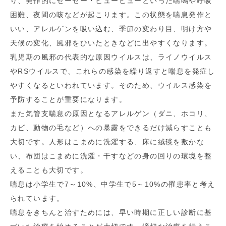
り、発作的にゼーゼー・ヒューヒューといった喘鳴や呼吸
困難、夜間の咳などが起こります。この状態を喘息発作と
いい、アレルゲンを吸い込む、季節の変わり目、明け方や
天候の変化、風邪をひいたときなどに出やすくなります。
乳児期の風邪の代表的な原因ウイルスは、ライノウイルス
やRSウイルスで、これらの感染を繰り返すと喘息を発症し
やすくなるといわれています。そのため、ウイルス感染を
予防することが重要になります。
また気管支喘息の原因となるアレルゲン（ダニ、ホコリ、
カビ、動物の毛など）への暴露をできるだけ減らすことも
大切です。人形はこまめに洗濯する、床に絨毯を敷かな
い、布団はこまめに洗濯・干すなどの身の回りの環境を整
えることも大切です。
喘息は小学生で7～10%、中学生で5～10%の罹患率と考え
られています。
喘息をきちんと治すためには、早い時期に正しい診断に基